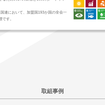
月に国連において、加盟国193か国の全会一
標です。
取組事例