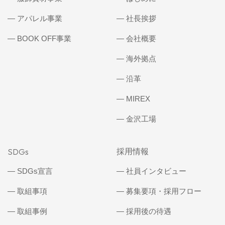
アパレル事業
社長挨拶
BOOK OFF事業
会社概要
海外拠点
沿革
MIREX
金沢工場
SDGs
採用情報
SDGs宣言
社員インタビュー
取組事項
募集要項・採用フロー
取組事例
採用後の待遇